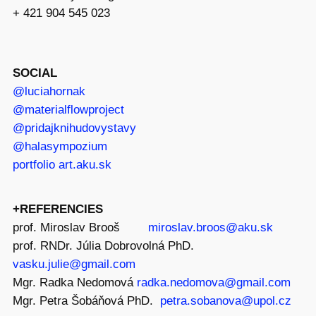
+ 421 904 545 023
SOCIAL
@luciahornak
@materialflowproject
@pridajknihudovystavy
@halasympozium
portfolio art.aku.sk
+REFERENCIES
prof. Miroslav Brooš
miroslav.broos@aku.sk
prof. RNDr. Júlia Dobrovolná PhD.
vasku.julie@gmail.com
Mgr. Radka Nedomová
radka.nedomova@gmail.com
Mgr. Petra Šobáňová PhD.
petra.sobanova@upol.cz